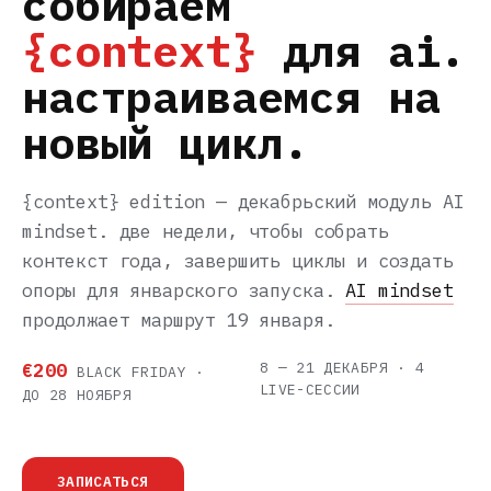
собираем
{context}
для ai.
настраиваемся на
новый цикл.
{context} edition — декабрьский модуль AI
mindset. две недели, чтобы собрать
контекст года, завершить циклы и создать
опоры для январского запуска.
AI mindset
продолжает маршрут 19 января.
8 — 21 ДЕКАБРЯ · 4
€200
BLACK FRIDAY ·
LIVE-СЕССИИ
ДО 28 НОЯБРЯ
ЗАПИСАТЬСЯ